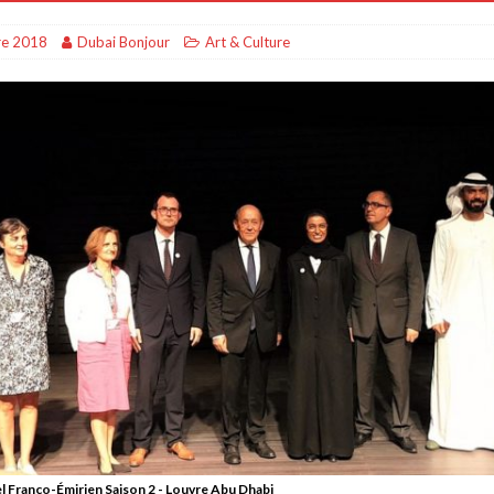
OYAGES & TOURISME
re 2018
Dubai Bonjour
Art & Culture
DIVERTISSEMENTS & SPORTS
bai
AFFAIRES & ECONOMIE
i
DIVERTISSEMENTS & SPORTS
l Franco-Émirien Saison 2 - Louvre Abu Dhabi