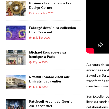
Business France lance French
Design Corner
7 décembre 2020
Fabergé dévoile sa collection
Hilal Crescent
16 juillet 2020
Michael Kors rouvre sa
boutique à Paris
22 juin 2020
Au cours de son
enracinées ent
Zayed bin Sulta
Renault Symbol 2020 aux
transformés en
Emirats: pack entier
dans les domain
17 juin 2020
Son Excellence
Patchouli Ardent de Guerlain;
liens culturels
osé et sensuel
collaborations 