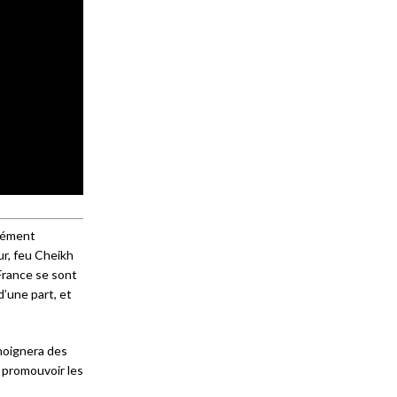
ndément
ur, feu Cheikh
 France se sont
’une part, et
émoignera des
e promouvoir les