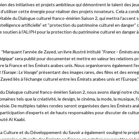
ien des initiatives et projets ambitieux qui démontrent le talent des je
 d’utiliser cette énergie pour réaliser des projets novateurs. Cela a cond
table du Dialogue culturel franco-émirien Saison 2, qui mettra l’accent 
 intelligence artificielle” et “protection du patrimoine culturel en dange
e soutien à l’ALIPH pour la protection du patrimoine culturel en danger à 
 “Marquant l’année de Zayed, un livre illustré intitulé
“France – Émirats ara
tégique”
sera publié pour documenter et mettre en valeur les relations 
re la France et les Émirats arabes unis. Nous organiserons également l’e
 l’Europe : Le Voyage”
présentant des images rares, des films et des enre
Zayed liés à l’échange culturel entre les Émirats arabes unis et l’Europe.”
du Dialogue culturel franco-émirien Saison 2, nous avons élargi notre ch
aines tels que la créativité, le design, le cinéma, la mode, la musique, l’
oésie. De multiples tables rondes seront organisées dans les Émirats ara
 participation d’experts et de hauts responsables pour discuter de culture
jouté Al Kaabi.
 la Culture et du Développement du Savoir a également souligné le proje