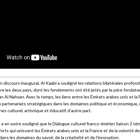
 discours inaugural, Al Kaabi a souligné les relations bilatérales profo
re les deux pays, dont les fondements ont été jetés par le père fondate
n Al Nahyan. Avec le temps, les liens entre les Émirats arabes unis et la
 partenariats stratégiques dans les domaines politique et économique, d
es culturel, artistique et éducatif, d’autre part.
 a en outre souligné que le Dialogue culturel franco-émirien Saison 2 t
 forts qui unissent les Émirats arabes unis et la France et de la volonté d
dans les domaines du savoir, de la créativité et de l’innovation.