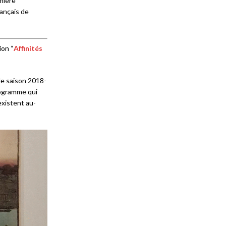
mière
rançais de
ion “
Affinités
le saison 2018-
rogramme qui
existent au-