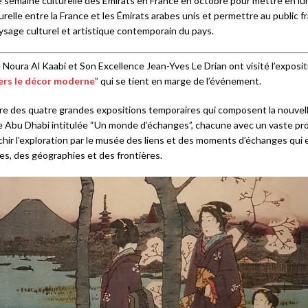
e semaine culturelle des Emirats en France en octobre pour mettre en lu
urelle entre la France et les Émirats arabes unis et permettre au public f
aysage culturel et artistique contemporain du pays.
Noura Al Kaabi et Son Excellence Jean-Yves Le Drian ont visité l’exposit
vers le décor moderne
” qui se tient en marge de l’événement.
ère des quatre grandes expositions temporaires qui composent la nouvel
 Abu Dhabi intitulée “Un monde d’échanges”, chacune avec un vaste p
ichir l’exploration par le musée des liens et des moments d’échanges qui 
es, des géographies et des frontières.