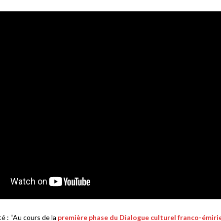
té : “Au cours de la
première phase du Dialogue culturel franco-émiri