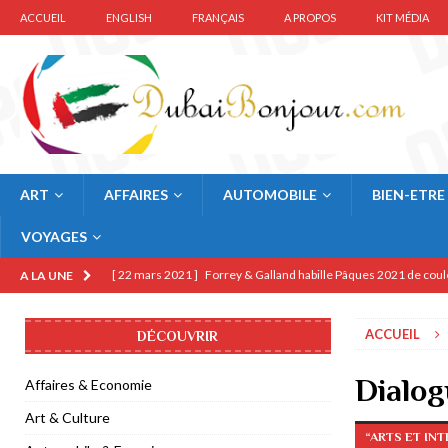
ACCUEIL
ENGLISH
FRANÇAIS
A PROPOS
KIT MÉDIA
ART
AFFAIRES
AUTOMOBILE
BIEN-ETRE
VOYAGES
[ 22 mars 2021 ]
Forrey & Galland habille Pâques 2021 de coul
A LA UNE
[ 6 janvier 2021 ]
Guerlain KissKiss Tender Matte rouge-à-lèv
ACCUEIL
DÉCOUVRIR
[ 7 décembre 2020 ]
Business France lance French Design Co
[ 16 juillet 2020 ]
Fabergé dévoile sa collection Hilal Crescent
Dialog
Affaires & Economie
[ 22 juin 2020 ]
Michael Kors rouvre sa boutique à Paris
MOD
Art & Culture
“ARTS ET IN
[ 23 août 2022 ]
Popeyes ouvre ses portes au centre Al Ghurair