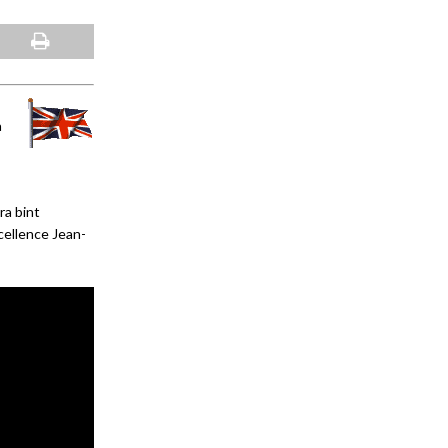
a
ra bint
cellence Jean-