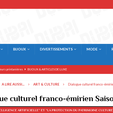
BIJOUX
DIVERTISSEMENTS
MODE
eurs printanières
BIJOUX & ARTICLES DE LUXE
res
BIJOUX & ARTICLES DE LUXE
A LIRE AUSSI...
ART & CULTURE
Dialogue culturel franco-émiri
rner
AFFAIRES & ECONOMIE
BIJOUX & ARTICLES DE LUXE
ue culturel franco-émirien Sais
E & COMMERCE
TELLIGENCE ARTIFICIELLE” ET “LA PROTECTION DU PATRIMOINE CULTUREL
 à Dubai
RESTAURANTS & BARS