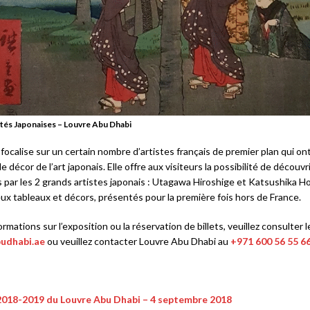
ités Japonaises – Louvre Abu Dhabi
 focalise sur un certain nombre d’artistes français de premier plan qui on
le décor de l’art japonais. Elle offre aux visiteurs la possibilité de découv
 par les 2 grands artistes japonais : Utagawa Hiroshige et Katsushika Ho
x tableaux et décors, présentés pour la première fois hors de France.
ormations sur l’exposition ou la réservation de billets, veuillez consulter l
udhabi.ae
ou veuillez contacter Louvre Abu Dhabi au
+971 600 56 55 6
2018-2019 du Louvre Abu Dhabi – 4 septembre 2018