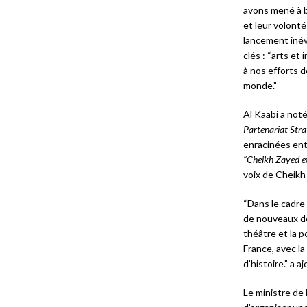
avons mené à b
et leur volonté
lancement inévi
clés : “arts et
à nos efforts d
monde.”
Al Kaabi a noté
Partenariat Stra
enracinées ent
“Cheikh Zayed et
voix de Cheikh 
“Dans le cadre 
de nouveaux dom
théâtre et la p
France, avec la
d’histoire.” a a
Le ministre de