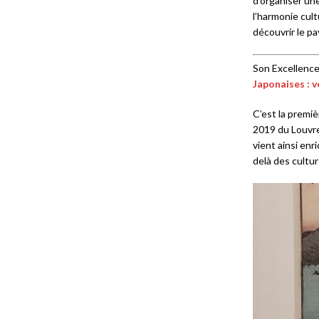
d’organiser un
l’harmonie cult
découvrir le p
Son Excellence 
Japonaises : 
C’est la premi
2019 du Louvre
vient ainsi enr
delà des cultur