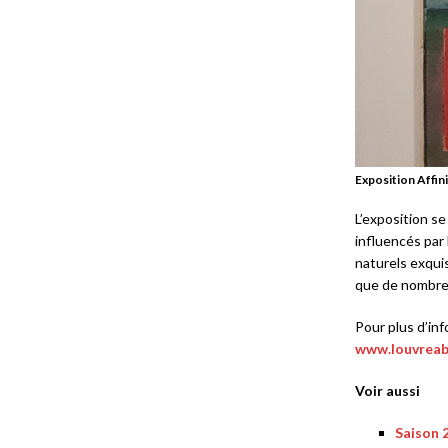
Exposition Affin
L’exposition se
influencés par 
naturels exquis
que de nombreu
Pour plus d’inf
www.louvreab
Voir aussi
Saison 