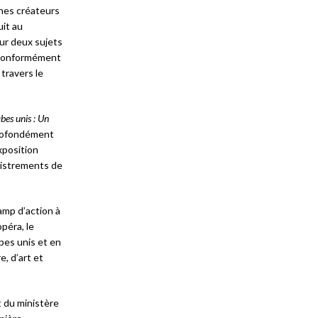
unes créateurs
uit au
sur deux sujets
r” conformément
travers le
bes unis : Un
profondément
xposition
gistrements de
amp d’action à
opéra, le
bes unis et en
, d’art et
t du ministère