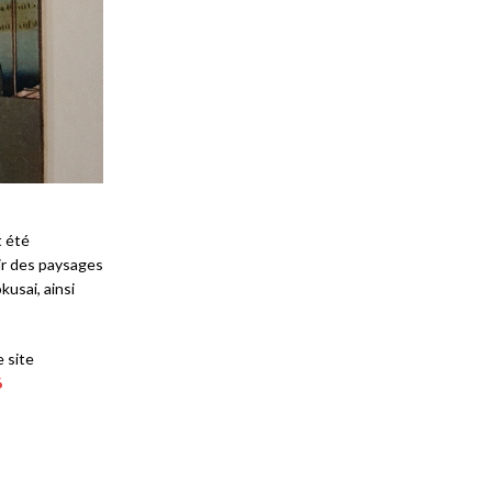
t été
rir des paysages
kusai, ainsi
e site
6