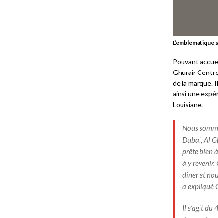
L’emblematique 
Pouvant accueil
Ghurair Centre
de la marque. I
ainsi une expé
Louisiane.
Nous sommes
Dubai, Al G
prête bien 
à y revenir
dîner et no
a expliqué 
Il s’agit du