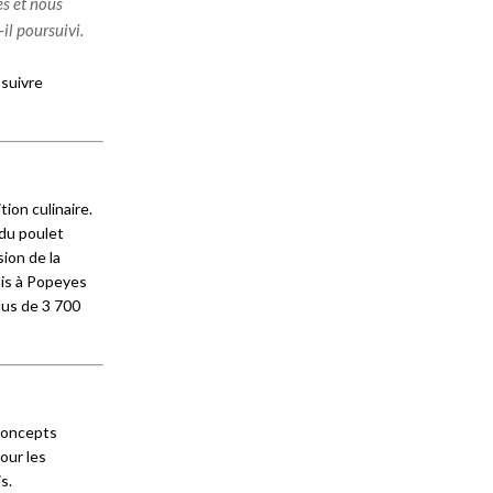
es et nous
il poursuivi.
 suivre
ion culinaire.
du poulet
sion de la
mis à Popeyes
lus de 3 700
 concepts
our les
s.