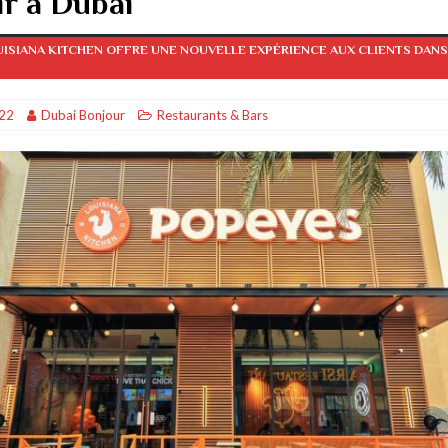
r à Dubai
OYAGES & TOURISME
ISIANA KITCHEN OFFRE UNE NOUVELLE EXPÉRIENCE AUX CLIENTS DANS
DIVERTISSEMENTS & SPORTS
bai
AFFAIRES & ECONOMIE
022
Dubai Bonjour
Restaurants & Bars
i
DIVERTISSEMENTS & SPORTS