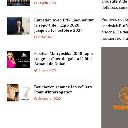
croustillant d
10 juin 2020
délicieux, comm
Popeyes est le
Entretien avec Erik Linquier sur
le report de l’Expo 2020
sandwich Buffa
jusqu’au 1er octobre 2021
brioché. Ce der
8 mai 2020
restauration ra
Festival Matryoshka 2020 tapis
rouge et dîner de gala à l’hôtel
Armani de Dubai
3 mars 2020
Boucheron relance les colliers
Point d’Interrogation
26 janvier 2020