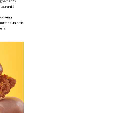
pagnements
staurant !
 nouveau
ortant un pain
e la