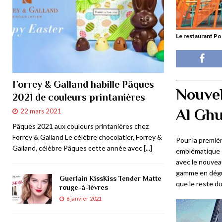
Le restaurant Po
Forrey & Galland habille Pâques
Nouvel
2021 de couleurs printanières
Al Ghu
22 mars 2021
Pâques 2021 aux couleurs printanières chez
Forrey & Galland Le célèbre chocolatier, Forrey &
Pour la premiè
Galland, célèbre Pâques cette année avec
[...]
emblématique d
avec le nouvea
gamme en dégus
Guerlain KissKiss Tender Matte
que le reste d
rouge-à-lèvres
6 janvier 2021