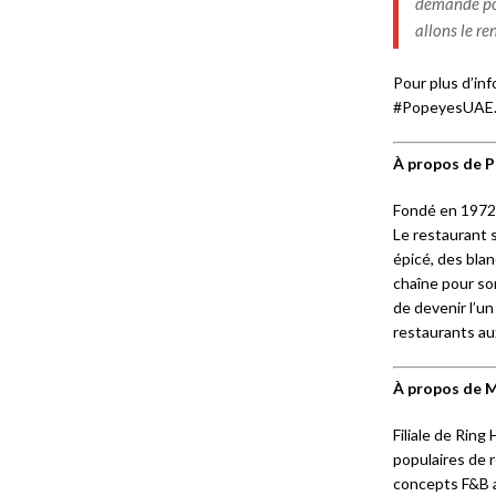
demande pou
allons le re
Pour plus d’inf
#PopeyesUAE
À propos de
Fondé en 1972 
Le restaurant 
épicé, des blan
chaîne pour so
de devenir l’u
restaurants au
À propos de M
Filiale de Ring
populaires de r
concepts F&B ai