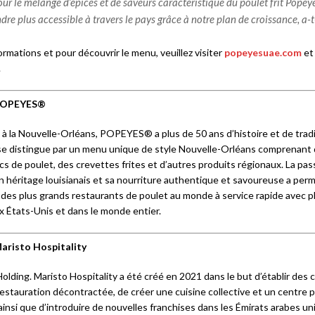
r le mélange d’épices et de saveurs caractéristique du poulet frit Popey
ndre plus accessible à travers le pays grâce à notre plan de croissance, a-t-
ormations et pour découvrir le menu, veuillez visiter
popeyesuae.com
et
.
 POPEYES®
à la Nouvelle-Orléans, POPEYES® a plus de 50 ans d’histoire et de tradit
se distingue par un menu unique de style Nouvelle-Orléans comprenant 
cs de poulet, des crevettes frites et d’autres produits régionaux. La pas
n héritage louisianais et sa nourriture authentique et savoureuse a per
n des plus grands restaurants de poulet au monde à service rapide avec p
x États-Unis et dans le monde entier.
aristo Hospitality
 Holding. Maristo Hospitality a été créé en 2021 dans le but d’établir des
estauration décontractée, de créer une cuisine collective et un centre p
nsi que d’introduire de nouvelles franchises dans les Émirats arabes uni