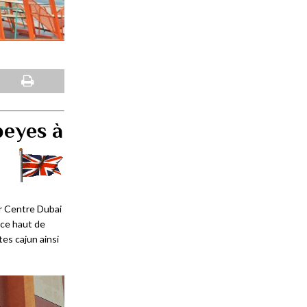
peyes à
r Centre Dubai
nce haut de
es cajun ainsi