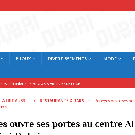
BIJOUX
DIVERTISSEMENTS
MODE
eurs printanières
BIJOUX & ARTICLES DE LUXE
res
BIJOUX & ARTICLES DE LUXE
A LIRE AUSSI...
RESTAURANTS & BARS
Popeyes ouvre ses por
rner
AFFAIRES & ECONOMIE
Dubai
BIJOUX & ARTICLES DE LUXE
s ouvre ses portes au centre Al
E & COMMERCE
 à Dubai
RESTAURANTS & BARS