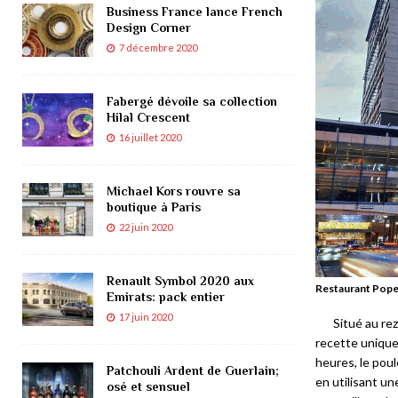
Business France lance French
Design Corner
7 décembre 2020
Fabergé dévoile sa collection
Hilal Crescent
16 juillet 2020
Michael Kors rouvre sa
boutique à Paris
22 juin 2020
Renault Symbol 2020 aux
Restaurant Popey
Emirats: pack entier
17 juin 2020
Situé au re
recette unique
heures, le poul
Patchouli Ardent de Guerlain;
en utilisant un
osé et sensuel