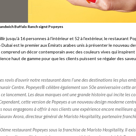
sandwich Buffalo Ranch signé Popeyes
lir jusqu’à 16 personnes à l’intérieur et 52 à l’extérieur, le restaurant P
 Dubai est le premier aux Émirats arabes unis à présenter le nouveau d
l comprend un décor contemporain avec des couleurs vives qui inspirent l
rience haut de gamme pour que les clients puissent se régaler des saveur
 ravis d’ouvrir notre restaurant dans l’une des destinations les plus em
hurair Centre. Popeyes® célèbre également son 50e anniversaire cette an
à ce lancement. Les deux marques ont une grande histoire qui incite les
. Cependant, cette version de Popeyes a un nouveau design moderne centr
us nous engageons à offrir à nos clients une expérience encore meilleure 
Gaurav Arora, directeur général de Maristo Hospitality, partenaire franch
 40ème restaurant Popeyes sous la franchise de Maristo Hospitality. Il exis