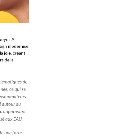
opeyes Al
esign modernisé
a joie, créant
s de la
blématiques de
née, ce qui se
 consommateurs
é autour du
qu’auparavant,
isé aux EAU.
te une forte