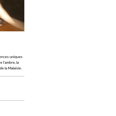
sences uniques
 l’ambre, la
e la Malaisie.