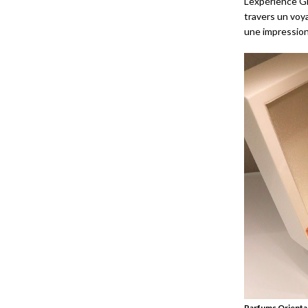
L’expérience 
travers un voy
une impression
Parfums Orientau