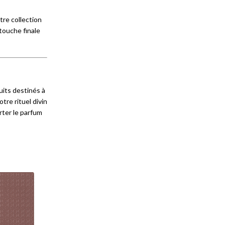
tre collection
touche finale
uits destinés à
tre rituel divin
rter le parfum