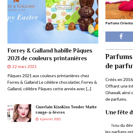
Parfums Orientau
Forrey & Galland habille Pâques
Parfums 
2021 de couleurs printanières
de parf
22 mars 2021
Pâques 2021 aux couleurs printanières chez
Créés en 2016,
Forrey & Galland Le célèbre chocolatier, Forrey &
Offrant une in
Galland, célèbre Pâques cette année avec
[...]
Ghawali, ainsi 
de parfums.
Guerlain KissKiss Tender Matte
Une fête 
rouge-à-lèvres
6 janvier 2021
Issu du déve
les parfums pr