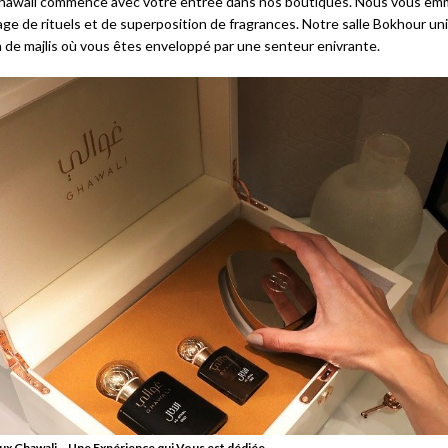
Ghawali commence avec votre entrée dans nos boutiques. Nous vous e
age de rituels et de superposition de fragrances. Notre salle Bokhour un
 de majlis où vous êtes enveloppé par une senteur enivrante.
x Ghawali – Une Expérience qui Vous est dédiée