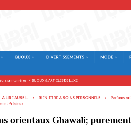
BIJOUX
DIVERTISSEMENTS
MODE
eurs printanières
BIJOUX & ARTICLES DE LUXE
res
BIJOUX & ARTICLES DE LUXE
A LIRE AUSSI...
BIEN-ETRE & SOINS PERSONNELS
Parfums or
rner
AFFAIRES & ECONOMIE
ment Précieux
BIJOUX & ARTICLES DE LUXE
s orientaux Ghawali; puremen
E & COMMERCE
 à Dubai
RESTAURANTS & BARS