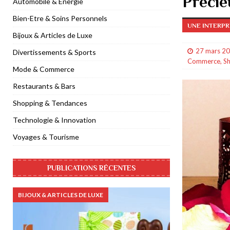
Précie
Automobile & Energie
[ 14 avril 2022 ]
Séjours d’exception à Al Hamra Residence
V
Bien-Etre & Soins Personnels
UNE INTERP
[ 12 février 2022 ]
Legoland Dubai présente Voyage à Mythica
Bijoux & Articles de Luxe
[ 10 décembre 2021 ]
Région Normandie visite l’Expo 2020 Du
27 mars 2
Divertissements & Sports
Commerce
,
S
[ 19 octobre 2021 ]
Halloween Spooktaculaire à Legoland Duba
Mode & Commerce
Restaurants & Bars
Shopping & Tendances
Technologie & Innovation
Voyages & Tourisme
PUBLICATIONS RÉCENTES
BIJOUX & ARTICLES DE LUXE