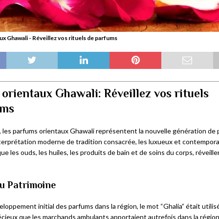
x Ghawali - Réveillez vos rituels de parfums
orientaux Ghawali: Réveillez vos rituels
ums
 les parfums orientaux Ghawali représentent la nouvelle génération de 
terprétation moderne de tradition consacrée, les luxueux et contempor
que les ouds, les huiles, les produits de bain et de soins du corps, réveille
du Patrimoine
loppement initial des parfums dans la région, le mot “Ghalia” était utilis
écieux que les marchands ambulants apportaient autrefois dans la région