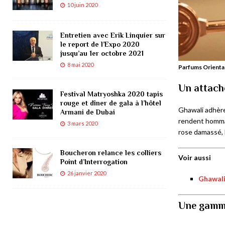
10 juin 2020
Entretien avec Erik Linquier sur
le report de l’Expo 2020
jusqu’au 1er octobre 2021
8 mai 2020
Parfums Orientau
Un attach
Festival Matryoshka 2020 tapis
rouge et dîner de gala à l’hôtel
Ghawali adhère
Armani de Dubai
rendent hommage
3 mars 2020
rose damassé, l
Boucheron relance les colliers
Voir aussi
Point d’Interrogation
26 janvier 2020
Ghawali 
Une gamme 