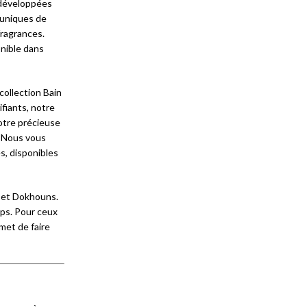
 développées
 uniques de
ragrances.
nible dans
ollection Bain
fiants, notre
otre précieuse
. Nous vous
, disponibles
 et Dokhouns.
ps. Pour ceux
met de faire