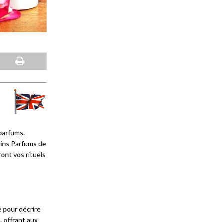
parfums.
ains Parfums de
ront vos rituels
é pour décrire
, offrant aux