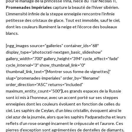
pour le mariage de la princesse Irina, nièce du Tsar Nicolas II,
Promenades Impériales
capture la beauté de l’hiver sibérien.
L’immensité infinie de la steppe enneigée rencontre l’infinie
petitesse des cristaux de glace. Tout est immobile, sauf le ciel,
dont les couleurs illuminent la neige et l’écorce des bouleaux
blancs.
[ngg_images source=”galleries” container_ids=”68″
display_type=”photocrati-nextgen_basic_slideshow”
gallery_width=”700″ gallery_height=”394″ cycle_effect=”fade”
cycle_interval=”3″ show_thumbnail_link=”0″
thumbnail_link_text=”[Montrer sous forme de vignettes]”
slug=”promenades-imperiales” order_by=”filename”
order_direction=”ASC” returns=”included”
maximum_entity_count=”500″]Les grands espaces de la Russie
sont ici mis à l’honneur, avec un accent porté sur ses steppes
enneigées dont les couleurs évoluent en fonction de celles du
ciel. Les saphirs de Ceylan, d’un bleu cristallin, évoquent ainsi le
ciel azur de la journée, alors que les saphirs Padparadscha et leurs
reflets d’un rose orangé incarnent le crépuscule et l’aurore. Ces
pierres d’exception sont agrémentées de dentelles de diamants,