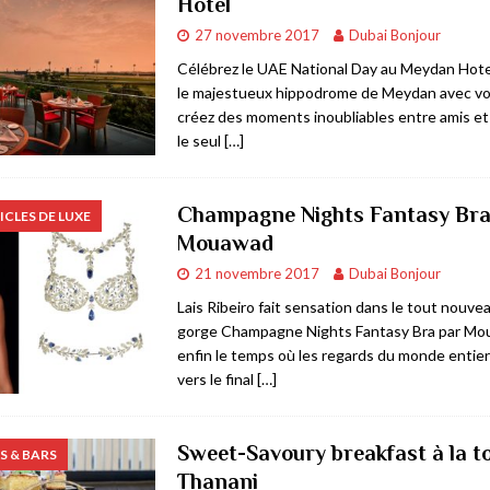
Hotel
27 novembre 2017
Dubai Bonjour
Célébrez le UAE National Day au Meydan Hot
le majestueux hippodrome de Meydan avec vo
créez des moments inoubliables entre amis et 
le seul
[…]
Champagne Nights Fantasy Bra
ICLES DE LUXE
Mouawad
21 novembre 2017
Dubai Bonjour
Lais Ribeiro fait sensation dans le tout nouve
gorge Champagne Nights Fantasy Bra par Mo
enfin le temps où les regards du monde entie
vers le final
[…]
Sweet-Savoury breakfast à la t
 & BARS
Thanani