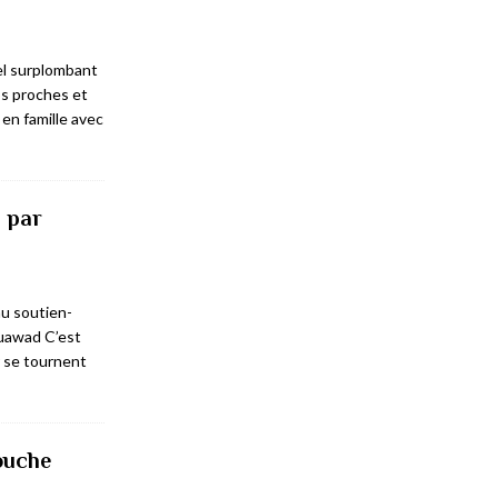
el surplombant
s proches et
en famille avec
 par
au soutien-
uawad C’est
r se tournent
ouche