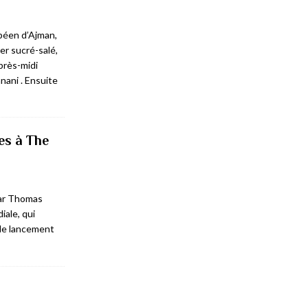
péen d’Ajman,
er sucré-salé,
près-midi
nani . Ensuite
es à The
par Thomas
iale, qui
 le lancement