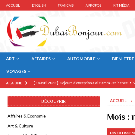
ACCUEIL
ENGLISH
FRANÇAIS
A PROPOS
KIT MÉDIA
ART
AFFAIRES
AUTOMOBILE
BIEN-ETRE
VOYAGES
[ 14 avril 2022 ]
Séjours d’exception à Al Hamra Residence
V
A LA UNE
[ 12 février 2022 ]
Legoland Dubai présente Voyage à Mythica
ACCUEIL
DÉCOUVRIR
[ 10 décembre 2021 ]
Région Normandie visite l’Expo 2020 Du
[ 19 octobre 2021 ]
Halloween Spooktaculaire à Legoland Duba
Mois :
Affaires & Economie
[ 22 mars 2021 ]
Forrey & Galland habille Pâques 2021 de coul
Art & Culture
DIVERTISSEM
[ 6 janvier 2021 ]
Guerlain KissKiss Tender Matte rouge-à-lèv