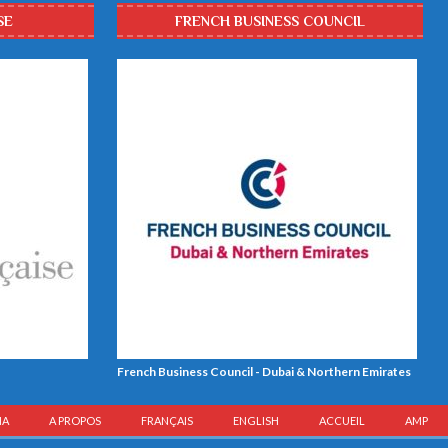
SE
FRENCH BUSINESS COUNCIL
French Business Council - Dubai & Northern Emirates
IA
A PROPOS
FRANÇAIS
ENGLISH
ACCUEIL
AMP