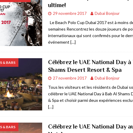
ultime!
rner
AFFAIRES & ECONOMIE
29 novembre 2017
Dubai Bonjour
BIJOUX & ARTICLES DE LUXE
Le Beach Polo Cup Dubai 2017 est à moins d
semaines Rencontrez les douze joueurs de pol
E & COMMERCE
internationaux qui sont confirmés pour le der
 à Dubai
RESTAURANTS & BARS
événement
[…]
Célébrez le UAE National Day à
 & BARS
Shams Desert Resort & Spa
27 novembre 2017
Dubai Bonjour
Tous les visiteurs et les résidents de Dubai so
célébrer le UAE National Day à Bab Al Shams 
& Spa et choisir parmi deux expériences exclus
[…]
Célébrez le UAE National Day 
 & BARS