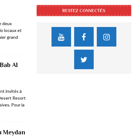
RESTEZ CONNECTÉS
e deux
o locaux et
nier grand
 Bab Al
nt invités à
Desert Resort
ives. Pour la
au Meydan