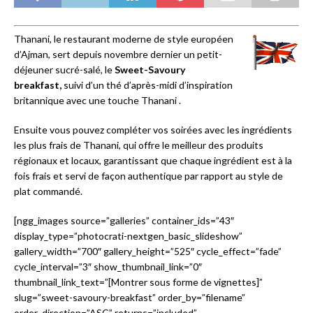
Thanani, le restaurant moderne de style européen
d’Ajman, sert depuis novembre dernier un petit-
déjeuner sucré-salé, le
Sweet-Savoury
breakfast,
suivi d’un thé d’après-midi d’inspiration
britannique avec une touche Thanani .
Ensuite vous pouvez compléter vos soirées avec les ingrédients
les plus frais de Thanani, qui offre le meilleur des produits
régionaux et locaux, garantissant que chaque ingrédient est à la
fois frais et servi de façon authentique par rapport au style de
plat commandé.
[ngg_images source=”galleries” container_ids=”43″
display_type=”photocrati-nextgen_basic_slideshow”
gallery_width=”700″ gallery_height=”525″ cycle_effect=”fade”
cycle_interval=”3″ show_thumbnail_link=”0″
thumbnail_link_text=”[Montrer sous forme de vignettes]”
slug=”sweet-savoury-breakfast” order_by=”filename”
order_direction=”ASC” returns=”included”