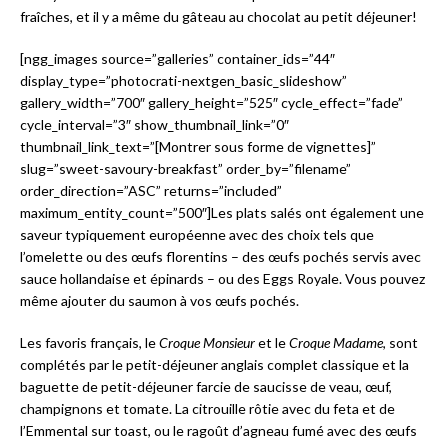
fraîches, et il y a même du gâteau au chocolat au petit déjeuner!
[ngg_images source=”galleries” container_ids=”44″
display_type=”photocrati-nextgen_basic_slideshow”
gallery_width=”700″ gallery_height=”525″ cycle_effect=”fade”
cycle_interval=”3″ show_thumbnail_link=”0″
thumbnail_link_text=”[Montrer sous forme de vignettes]”
slug=”sweet-savoury-breakfast” order_by=”filename”
order_direction=”ASC” returns=”included”
maximum_entity_count=”500″]Les plats salés ont également une
saveur typiquement européenne avec des choix tels que
l’omelette ou des œufs florentins – des œufs pochés servis avec
sauce hollandaise et épinards – ou des Eggs Royale. Vous pouvez
même ajouter du saumon à vos œufs pochés.
Les favoris français, le
Croque Monsieur
et le
Croque Madame
, sont
complétés par le petit-déjeuner anglais complet classique et la
baguette de petit-déjeuner farcie de saucisse de veau, œuf,
champignons et tomate. La citrouille rôtie avec du feta et de
l’Emmental sur toast, ou le ragoût d’agneau fumé avec des œufs