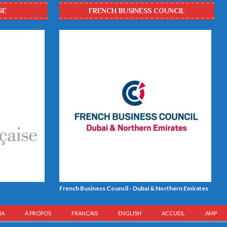
SE
FRENCH BUSINESS COUNCIL
French Business Council - Dubai & Northern Emirates
IA
A PROPOS
FRANÇAIS
ENGLISH
ACCUEIL
AMP