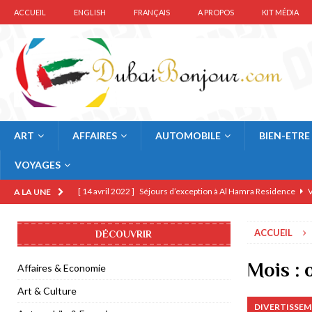
ACCUEIL
ENGLISH
FRANÇAIS
A PROPOS
KIT MÉDIA
ART
AFFAIRES
AUTOMOBILE
BIEN-ETRE
VOYAGES
[ 14 avril 2022 ]
Séjours d’exception à Al Hamra Residence
V
A LA UNE
[ 12 février 2022 ]
Legoland Dubai présente Voyage à Mythica
ACCUEIL
DÉCOUVRIR
[ 10 décembre 2021 ]
Région Normandie visite l’Expo 2020 Du
[ 19 octobre 2021 ]
Halloween Spooktaculaire à Legoland Duba
Mois :
Affaires & Economie
[ 22 mars 2021 ]
Forrey & Galland habille Pâques 2021 de coul
Art & Culture
DIVERTISSEM
[ 6 janvier 2021 ]
Guerlain KissKiss Tender Matte rouge-à-lèv