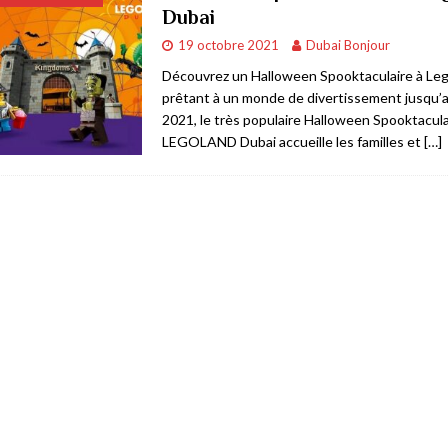
Dubai
rner
AFFAIRES & ECONOMIE
19 octobre 2021
Dubai Bonjour
BIJOUX & ARTICLES DE LUXE
Découvrez un Halloween Spooktaculaire à Leg
prêtant à un monde de divertissement jusqu’
E & COMMERCE
2021, le très populaire Halloween Spooktacula
 à Dubai
RESTAURANTS & BARS
LEGOLAND Dubai accueille les familles et
[…]