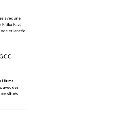
ées avec une
Ritika Ravi,
 Inde et lancée
s GCC
à Ultima
e, avec des
luxe situés