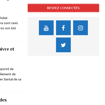
RESTEZ CONNECTÉS
Dubai
a sont ravis
res ont été
ivre et
mporté de
oilement de
r Santal de sa
 des