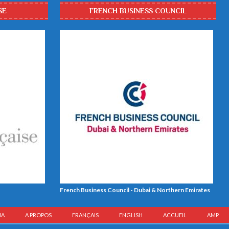
SE
FRENCH BUSINESS COUNCIL
French Business Council - Dubai & Northern Emirates
IA
A PROPOS
FRANÇAIS
ENGLISH
ACCUEIL
AMP