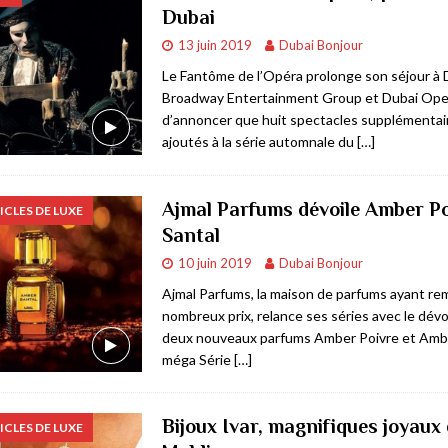
Dubai
rner
AFFAIRES & ECONOMIE
13 juin 2019
Dubai Bonjour
BIJOUX & ARTICLES DE LUXE
Le Fantôme de l’Opéra prolonge son séjour à 
Broadway Entertainment Group et Dubai Oper
E & COMMERCE
d’annoncer que huit spectacles supplémentai
 à Dubai
RESTAURANTS & BARS
ajoutés à la série automnale du
[…]
Ajmal Parfums dévoile Amber Po
ICLES DE LUXE
Santal
10 juin 2019
Dubai Bonjour
Ajmal Parfums, la maison de parfums ayant re
nombreux prix, relance ses séries avec le dév
deux nouveaux parfums Amber Poivre et Ambe
méga Série
[…]
Bijoux Ivar, magnifiques joyaux
ICLES DE LUXE