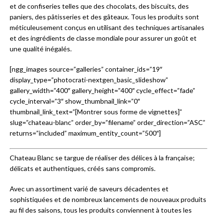
et de confiseries telles que des chocolats, des biscuits, des
paniers, des pâtisseries et des gâteaux. Tous les produits sont
méticuleusement conçus en utilisant des techniques artisanales
et des ingrédients de classe mondiale pour assurer un goût et
une qualité inégalés.
[ngg_images source=”galleries” container_ids=”19″
display_type=”photocrati-nextgen_basic_slideshow”
gallery_width=”400″ gallery_height=”400″ cycle_effect=”fade”
cycle_interval=”3″ show_thumbnail_link=”0″
thumbnail_link_text=”[Montrer sous forme de vignettes]”
slug=”chateau-blanc” order_by=”filename” order_direction=”ASC”
returns=”included” maximum_entity_count=”500″]
Chateau Blanc se targue de réaliser des délices à la française;
délicats et authentiques, créés sans compromis.
Avec un assortiment varié de saveurs décadentes et
sophistiquées et de nombreux lancements de nouveaux produits
au fil des saisons, tous les produits conviennent à toutes les