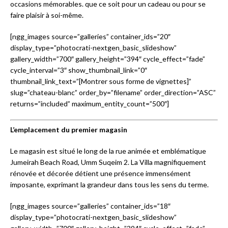
occasions mémorables. que ce soit pour un cadeau ou pour se
faire plaisir à soi-même.
[ngg_images source=”galleries” container_ids=”20″
display_type=”photocrati-nextgen_basic_slideshow”
gallery_width=”700″ gallery_height=”394″ cycle_effect=”fade”
cycle_interval=”3″ show_thumbnail_link=”0″
thumbnail_link_text=”[Montrer sous forme de vignettes]”
slug=”chateau-blanc” order_by=”filename” order_direction=”ASC”
returns=”included” maximum_entity_count=”500″]
L’emplacement du premier magasin
Le magasin est situé le long de la rue animée et emblématique
Jumeirah Beach Road, Umm Suqeim 2. La Villa magnifiquement
rénovée et décorée détient une présence immensément
imposante, exprimant la grandeur dans tous les sens du terme.
[ngg_images source=”galleries” container_ids=”18″
display_type=”photocrati-nextgen_basic_slideshow”