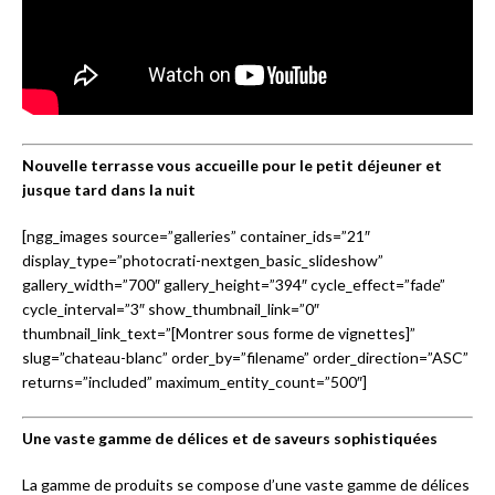
Nouvelle terrasse vous accueille pour le petit déjeuner et
jusque tard dans la nuit
[ngg_images source=”galleries” container_ids=”21″
display_type=”photocrati-nextgen_basic_slideshow”
gallery_width=”700″ gallery_height=”394″ cycle_effect=”fade”
cycle_interval=”3″ show_thumbnail_link=”0″
thumbnail_link_text=”[Montrer sous forme de vignettes]”
slug=”chateau-blanc” order_by=”filename” order_direction=”ASC”
returns=”included” maximum_entity_count=”500″]
Une vaste gamme de délices et de saveurs sophistiquées
La gamme de produits se compose d’une vaste gamme de délices