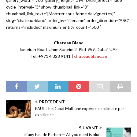
gallery_width=”700″ gallery_height=”394″ cycle_effect=”fade”
cycle_interval=”3″ show_thumbnail_link=”0″
thumbnail_link_text=”[Montrer sous forme de vignettes]”
slug=”chateau-blanc” order_by=”filename” order_direction=”ASC”
returns=”included” maximum_entity_count=”500″]
Chateau Blanc
Jumeirah Road, Umm Suqeim 2, Plot 959, Dubai, UAE
Tel. +971 4 328 9141 |
chateaublanc.ae
PRÉCÉDENT
PAUL The Dubai Mall, une expérience culinaire par
excellence
SUIVANT
Tiffany Eau de Parfum — All you need is blue!