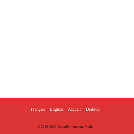
Français
English
Accueil
Desktop
© 2016-2023 DubaiBonjour.com Media