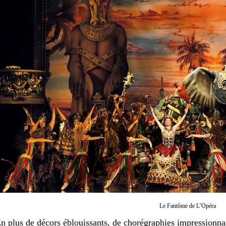
Le Fantôme de L’Opéra
n plus de décors éblouissants, de chorégraphies impressionna