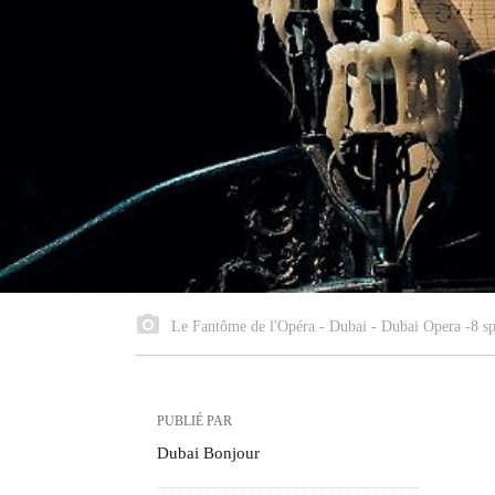
Le Fantôme de l'Opéra - Dubai - Dubai Opera -8 sp
PUBLIÉ PAR
Dubai Bonjour