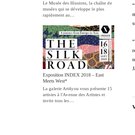
Le Musée des Illusions, la chaîne de
“
musées qui se développe le plus
m
rapidement au…
s
“
r
n
J
Exposition INDEX 2018 – East
Meets West*
La galerie Art4you vous présente 15
artistes à l'Avenue des Artistes et
invite tous les…
V