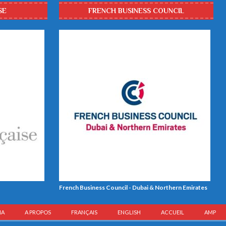
SE
FRENCH BUSINESS COUNCIL
French Business Council - Dubai & Northern Emirates
IA
A PROPOS
FRANÇAIS
ENGLISH
ACCUEIL
AMP