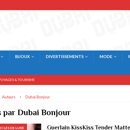
BIJOUX
DIVERTISSEMENTS
MODE
OYAGES & TOURISME
DIVERTISSEMENTS & SPORTS
Auteurs
Dubai Bonjour
bai
AFFAIRES & ECONOMIE
i
DIVERTISSEMENTS & SPORTS
s par
Dubai Bonjour
eurs printanières
BIJOUX & ARTICLES DE LUXE
Guerlain KissKiss Tender Matte
ICLES DE LUXE
res
BIJOUX & ARTICLES DE LUXE