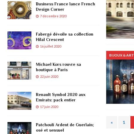
Business France lance French
Design Corner
7 décembre 2020
Fabergé dévoile sa collection
Hilal Crescent
16 juillet 2020
BIJOUX & ART
Michael Kors rouvre sa
boutique à Paris
22 juin 2020
Renault Symbol 2020 aux
Emirats: pack entier
17 juin 2020
«
1
Patchouli Ardent de Guerlain;
osé et sensuel