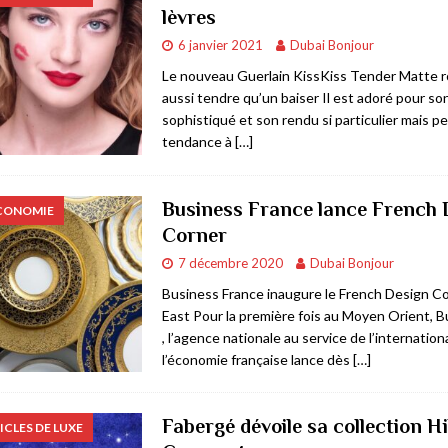
lèvres
rner
AFFAIRES & ECONOMIE
6 janvier 2021
Dubai Bonjour
BIJOUX & ARTICLES DE LUXE
Le nouveau Guerlain KissKiss Tender Matte r
aussi tendre qu’un baiser Il est adoré pour son
E & COMMERCE
sophistiqué et son rendu si particulier mais pe
 à Dubai
RESTAURANTS & BARS
tendance à
[…]
Business France lance French 
ECONOMIE
Corner
7 décembre 2020
Dubai Bonjour
Business France inaugure le French Design C
East Pour la première fois au Moyen Orient, 
, l’agence nationale au service de l’internation
l’économie française lance dès
[…]
Fabergé dévoile sa collection Hi
ICLES DE LUXE