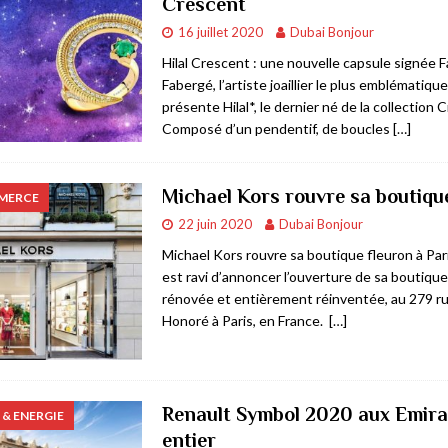
Crescent
16 juillet 2020
Dubai Bonjour
Hilal Crescent : une nouvelle capsule signée 
Fabergé, l’artiste joaillier le plus emblématiq
présente Hilal*, le dernier né de la collection 
Composé d’un pendentif, de boucles
[…]
Michael Kors rouvre sa boutique
MERCE
22 juin 2020
Dubai Bonjour
Michael Kors rouvre sa boutique fleuron à Par
est ravi d’annoncer l’ouverture de sa boutiq
rénovée et entièrement réinventée, au 279 ru
Honoré à Paris, en France.
[…]
Renault Symbol 2020 aux Emira
& ENERGIE
entier