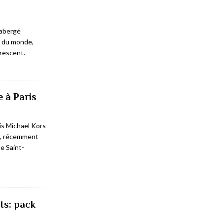
Fabergé
ue du monde,
Crescent.
 à Paris
is Michael Kors
ue, récemment
e Saint-
ts: pack