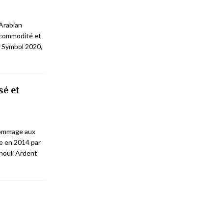
Arabian
 commodité et
t Symbol 2020,
sé et
Hommage aux
iée en 2014 par
houli Ardent