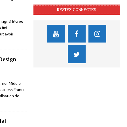
RESTEZ CONNECTÉS
ouge à lèvres
 fini
ut avoir
Design
orner Middle
Business France
alisation de
lal