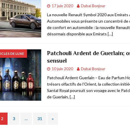
17 juin 2020
Dubai Bonjour
La nouvelle Renault Symbol 2020 aux Emirats 
Automobiles vous présente un concentré de
de confort en automobile : la nouvelle Renaul
désormais disponible aux Emirats
[…]
Patchouli Ardent de Guerlain; o
ICLES DE LUXE
sensuel
10 juin 2020
Dubai Bonjour
Patchouli Ardent Guerlain – Eau de Parfum 
trésors olfactifs de l’Orient, la collection init
Santal Royal poursuit son voyage avec le Patc
de Guerlain,
[…]
2
3
…
31
»