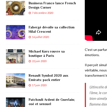
Business France lance French
Design Corner
7 décembre 2020
Fabergé dévoile sa collection
Hilal Crescent
16 juillet 2020
C’est un parfu
Michael Kors rouvre sa
émotions.
boutique à Paris
22 juin 2020
Il perçoit sim
véritable, nou
transforment l
Renault Symbol 2020 aux
Emirats: pack entier
17 juin 2020
L’étincelle
l’âme, le co
bien-aimé(e
Patchouli Ardent de Guerlain;
osé et sensuel
flamme éter