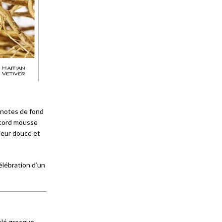
s notes de fond
accord mousse
deur douce et
élébration d’un
 clé grecque