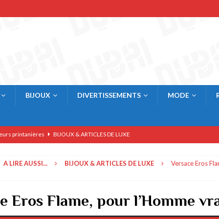
BIJOUX
DIVERTISSEMENTS
MODE
eurs printanières
BIJOUX & ARTICLES DE LUXE
res
BIJOUX & ARTICLES DE LUXE
A LIRE AUSSI...
BIJOUX & ARTICLES DE LUXE
Versace Eros Fla
rner
AFFAIRES & ECONOMIE
BIJOUX & ARTICLES DE LUXE
e Eros Flame, pour l’Homme vra
E & COMMERCE
 à Dubai
RESTAURANTS & BARS