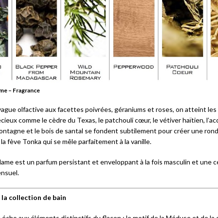
ame – Fragrance
vague olfactive aux facettes poivrées, géraniums et roses, on atteint le
cieux comme le cèdre du Texas, le patchouli cœur, le vétiver haïtien, l’
ntagne et le bois de santal se fondent subtilement pour créer une ron
la fève Tonka qui se mêle parfaitement à la vanille.
lame est un parfum persistant et enveloppant à la fois masculin et une c
nsuel.
 la collection de bain
t écho aux éléments distinctifs du flacon : le motif de la Méduse et de la