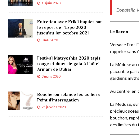
10 juin 2020
Donatella V
Entretien avec Erik Linquier sur
le report de l’Expo 2020
Le flacon
jusqu’au 1er octobre 2021
8 mai 2020
Versace Eros F
rappeler sans 
Festival Matryoshka 2020 tapis
rouge et dîner de gala à l’hôtel
La Méduse au c
Armani de Dubai
placent le parf
3 mars 2020
gardiens mytho
Au centre, en
Boucheron relance les colliers
Point d’Interrogation
La Méduse, sym
26 janvier 2020
précieux sceau
bouchon, repré
des limites du