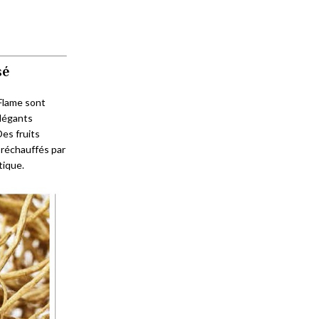
sé
 Flame sont
élégants
Des fruits
 réchauffés par
tique.